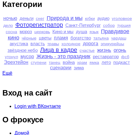
Категории
Природа и мы
ночью
деньги
аудио
снег
юбки
уголовное
Фоторегистратор
Санкт-Петербург
дело
собор
турция
Правдивое
мороз
Кино и мы
душа
сосна
церковь
язык
кино
цветы
пламя
богатство
чёрные
татьяна
чардаш
акустика
власть
дорога
травы
холодное
эпикурейцы
Лица в кадре
жизнь
огонь
звёздное небо
счастье
Жизнь - это праздник
мусор
реставратор
утонул
фсб
Эрехтейон
война
лето
подкаст
ступени
танец
храм
ямка
сценарии
зима
Ещё
Вход на сайт
Login with ВКонтакте
О фрокусе
Домой