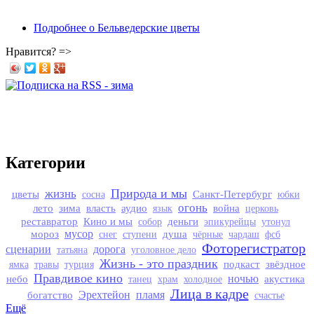
Подробнее
о Бельведерские цветы
Нравится? =>
Категории
Природа и мы
жизнь
цветы
Санкт-Петербург
сосна
юбки
огонь
лето
зима
власть
аудио
война
язык
церковь
реставратор
Кино и мы
деньги
собор
эпикурейцы
утонул
мороз
мусор
душа
снег
ступени
чёрные
чардаш
фсб
Фоторегистратор
сценарии
дорога
татьяна
уголовное дело
Жизнь - это праздник
подкаст
звёздное
ямка
травы
турция
Правдивое кино
небо
ночью
акустика
танец
храм
холодное
Лица в кадре
богатство
Эрехтейон
пламя
счастье
Ещё