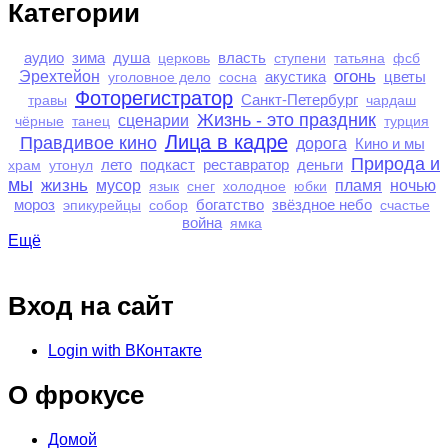
Категории
аудио
зима
душа
власть
церковь
ступени
татьяна
фсб
огонь
Эрехтейон
акустика
цветы
уголовное дело
сосна
Фоторегистратор
Санкт-Петербург
травы
чардаш
Жизнь - это праздник
сценарии
чёрные
танец
турция
Лица в кадре
Правдивое кино
дорога
Кино и мы
Природа и
лето
подкаст
реставратор
деньги
храм
утонул
мы
жизнь
мусор
пламя
ночью
язык
снег
холодное
юбки
мороз
богатство
звёздное небо
эпикурейцы
собор
счастье
война
ямка
Ещё
Вход на сайт
Login with ВКонтакте
О фрокусе
Домой