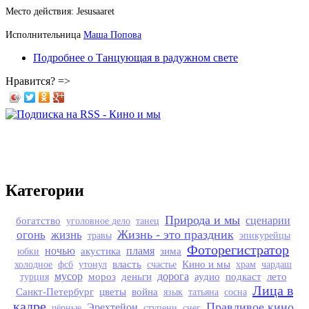
Место действия: Jesusaaret
Исполнительница
Маша Попова
Подробнее
о Танцующая в радужном свете
Нравится? =>
Категории
Природа и мы
богатство
сценарии
уголовное дело
танец
Жизнь - это праздник
огонь
жизнь
травы
эпикурейцы
Фоторегистратор
ночью
акустика
пламя
зима
юбки
власть
Кино и мы
холодное
фсб
утонул
счастье
храм
чардаш
мусор
мороз
деньги
дорога
аудио
подкаст
лето
турция
Лица в
Санкт-Петербург
цветы
война
язык
татьяна
сосна
кадре
Правдивое кино
Эрехтейон
чёрные
ступени
снег