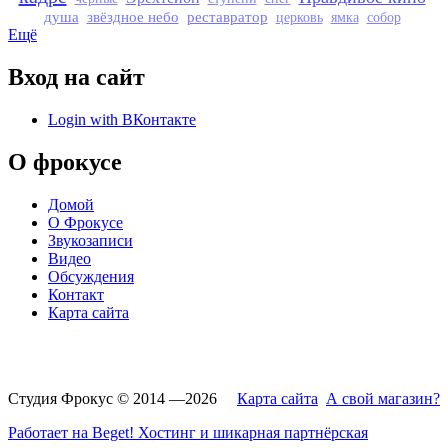
душа
звёздное небо
реставратор
церковь
ямка
собор
Ещё
Вход на сайт
Login with ВКонтакте
О фрокусе
Домой
О Фрокусе
Звукозаписи
Видео
Обсуждения
Контакт
Карта сайта
Студия Фрокус © 2014 —2026
Карта сайта
А свой магазин?
Работает на Beget! Хостинг и шикарная партнёрская