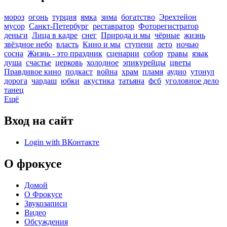
мороз
огонь
турция
ямка
зима
богатство
Эрехтейон
мусор
Санкт-Петербург
реставратор
Фоторегистратор
деньги
Лица в кадре
снег
Природа и мы
чёрные
жизнь
звёздное небо
власть
Кино и мы
ступени
лето
ночью
сосна
Жизнь - это праздник
сценарии
собор
травы
язык
душа
счастье
церковь
холодное
эпикурейцы
цветы
Правдивое кино
подкаст
война
храм
пламя
аудио
утонул
дорога
чардаш
юбки
акустика
татьяна
фсб
уголовное дело
танец
Ещё
Вход на сайт
Login with ВКонтакте
О фрокусе
Домой
О Фрокусе
Звукозаписи
Видео
Обсуждения