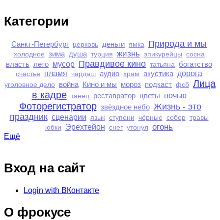
Категории
Природа и мы
Санкт-Петербург
деньги
церковь
ямка
жизнь
зима
душа
холодное
турция
эпикурейцы
сосна
Правдивое кино
власть
лето
мусор
богатство
татьяна
пламя
аудио
акустика
дорога
счастье
чардаш
храм
Лица
война
Кино и мы
мороз
подкаст
уголовное дело
фсб
в кадре
реставратор
цветы
ночью
танец
Фоторегистратор
Жизнь - это
звёздное небо
праздник
сценарии
язык
ступени
чёрные
собор
травы
огонь
Эрехтейон
юбки
снег
утонул
Ещё
Вход на сайт
Login with ВКонтакте
О фрокусе