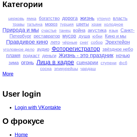
Категории
жизнь
богатство
дорога
власть
церковь
ямка
утонул
мороз
цветы
травы
татьяна
турция
храм
холодное
Природа и мы
война
акустика
Санкт-
счастье
танец
язык
Петербург
реставратор
мусор
душа
Кино и мы
юбки
Правдивое кино
лето
Эрехтейон
чёрные
снег
собор
Фоторегистратор
аудио
звёздное небо
уголовное дело
Жизнь - это праздник
пламя
подкаст
деньги
ночью
Лица в кадре
огонь
зима
сценарии
ступени
фсб
сосна
эпикурейцы
чардаш
More
User login
Login with VKontakte
О фрокусе
Home