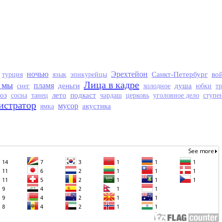
ночью
Эрехтейон
Санкт-Петербург
во
турция
язык
эпикурейцы
Лица в кадре
 мы
пламя
деньги
душа
снег
холодное
юбки
т
оз
лето
подкаст
сосна
танец
чардаш
церковь
уголовное дело
ступе
истратор
мусор
акустика
ямка