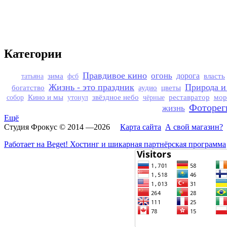
Категории
Правдивое кино
огонь
зима
дорога
власть
татьяна
фсб
Жизнь - это праздник
Природа и
богатство
аудио
цветы
Кино и мы
звёздное небо
реставратор
мор
собор
утонул
чёрные
Фоторег
жизнь
Ещё
Студия Фрокус © 2014 —2026
Карта сайта
А свой магазин?
Работает на Beget! Хостинг и шикарная партнёрская программа