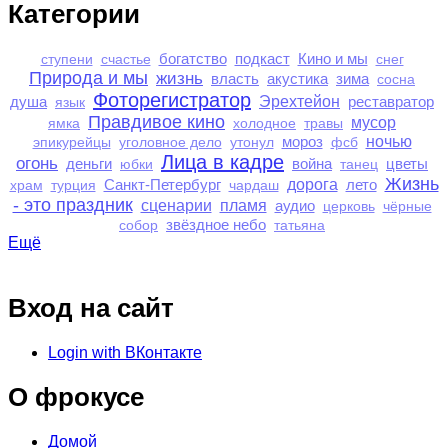
Категории
богатство
подкаст
Кино и мы
ступени
счастье
снег
Природа и мы
жизнь
власть
акустика
зима
сосна
Фоторегистратор
душа
Эрехтейон
реставратор
язык
Правдивое кино
мусор
ямка
холодное
травы
мороз
ночью
эпикурейцы
уголовное дело
утонул
фсб
Лица в кадре
огонь
деньги
война
цветы
юбки
танец
Жизнь
Санкт-Петербург
дорога
лето
храм
турция
чардаш
- это праздник
сценарии
пламя
аудио
церковь
чёрные
звёздное небо
собор
татьяна
Ещё
Вход на сайт
Login with ВКонтакте
О фрокусе
Домой