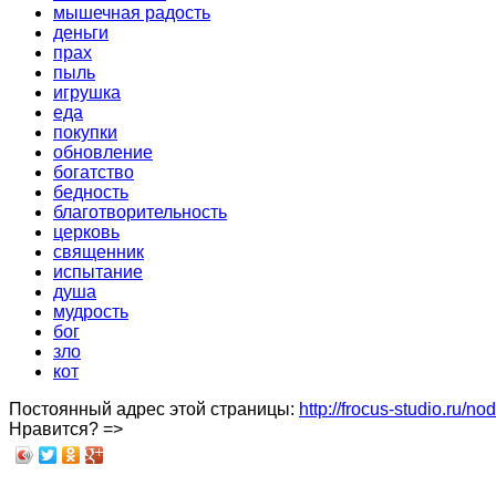
мышечная радость
деньги
прах
пыль
игрушка
еда
покупки
обновление
богатство
бедность
благотворительность
церковь
священник
испытание
душа
мудрость
бог
зло
кот
Постоянный адрес этой страницы:
http://frocus-studio.ru/no
Нравится? =>