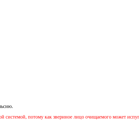
льсию.
й системой, потому как звериное лицо очищаемого может испуга