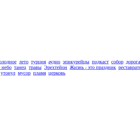
олодное
лето
турция
аудио
эпикурейцы
подкаст
собор
дорог
е небо
танец
травы
Эрехтейон
Жизнь - это праздник
реставрат
утонул
мусор
пламя
церковь