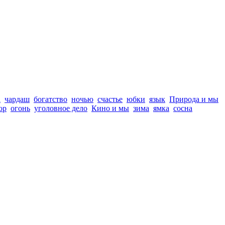
а
чардаш
богатство
ночью
счастье
юбки
язык
Природа и мы
ор
огонь
уголовное дело
Кино и мы
зима
ямка
сосна