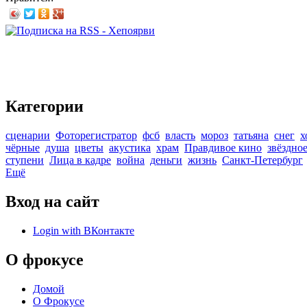
Категории
сценарии
Фоторегистратор
фсб
власть
мороз
татьяна
снег
х
чёрные
душа
цветы
акустика
храм
Правдивое кино
звёздно
ступени
Лица в кадре
война
деньги
жизнь
Санкт-Петербург
Ещё
Вход на сайт
Login with ВКонтакте
О фрокусе
Домой
О Фрокусе