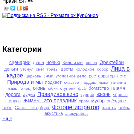
Нравится? =>
Категории
сценарии
душа
ночью
Кино и мы
Эрехтейон
сосна
Лица в
деньги
цветы
утонул
снег
травы
холодное
собор
кадре
зима
реставратор
лето
церковь
уголовное дело
Природа и мы
подкаст
счастье
чардаш
ямка
татьяна
огонь
богатство
пламя
язык
танец
юбки
ступени
фсб
Правдивое кино
жизнь
дорога
аудио
турция
чёрные
Жизнь - это праздник
мороз
мусор
звёздное
храм
Фоторегистратор
небо
Санкт-Петербург
власть
война
акустика
эпикурейцы
Ещё