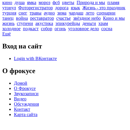
кино
душа
ямка
мороз
фсб
цветы
Природа и мы
пламя
утонул
Фоторегистратор
дорога
язык
Жизнь - это праздник
турция
снег
травы
аудио
зима
чардаш
лето
сценарии
танец
война
реставратор
счастье
звёздное небо
Кино и мы
жизнь
ступени
акустика
эпикурейцы
деньги
храм
холодное
подкаст
собор
огонь
уголовное дело
сосна
Ещё
Вход на сайт
Login with ВКонтакте
О фрокусе
Домой
О Фрокусе
Звукозаписи
Видео
Обсуждения
Контакт
Карта сайта