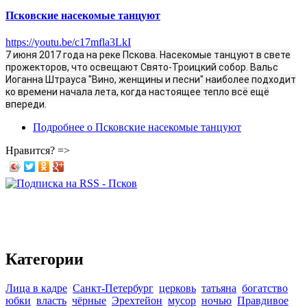
Псковские насекомые танцуют
https://youtu.be/c17mfla3LkI
7 июня 2017 года на реке Пскова. Насекомые танцуют в свете
прожекторов, что освещают Свято-Троицкий собор. Вальс
Иоганна Штрауса "Вино, женщины и песни" наиболее подходит
ко времени начала лета, когда настоящее тепло всё ещё
впереди.
Подробнее
о Псковские насекомые танцуют
Нравится? =>
Категории
Лица в кадре
Санкт-Петербург
церковь
татьяна
богатство
юбки
власть
чёрные
Эрехтейон
мусор
ночью
Правдивое