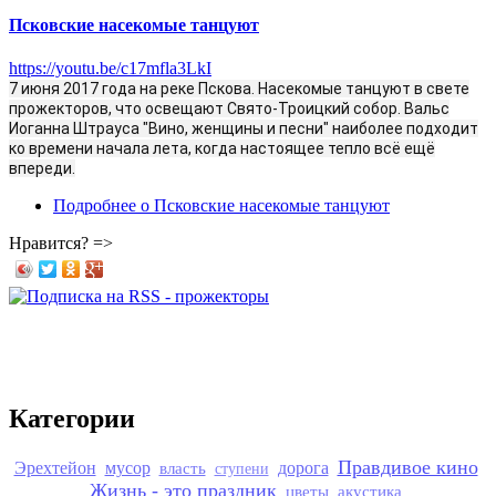
Псковские насекомые танцуют
https://youtu.be/c17mfla3LkI
7 июня 2017 года на реке Пскова. Насекомые танцуют в свете
прожекторов, что освещают Свято-Троицкий собор. Вальс
Иоганна Штрауса "Вино, женщины и песни" наиболее подходит
ко времени начала лета, когда настоящее тепло всё ещё
впереди.
Подробнее
о Псковские насекомые танцуют
Нравится? =>
Категории
Правдивое кино
Эрехтейон
мусор
власть
дорога
ступени
Жизнь - это праздник
цветы
акустика