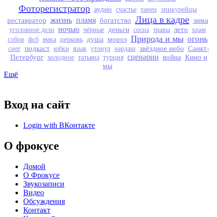
Фоторегистратор
аудио
счастье
танец
эпикурейцы
Лица в кадре
жизнь
реставратор
пламя
богатство
зима
ночью
деньги
лето
уголовное дело
чёрные
сосна
травы
храм
Природа и мы
огонь
душа
мороз
собор
фсб
ямка
церковь
подкаст
звёздное небо
Санкт-
снег
юбки
язык
утонул
чардаш
Петербург
сценарии
война
Кино и
холодное
татьяна
турция
мы
Ещё
Вход на сайт
Login with ВКонтакте
О фрокусе
Домой
О Фрокусе
Звукозаписи
Видео
Обсуждения
Контакт