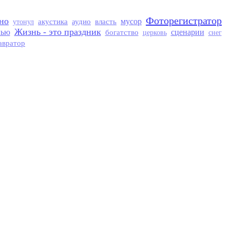
Фоторегистратор
но
акустика
аудио
власть
мусор
утонул
Жизнь - это праздник
чью
богатство
сценарии
церковь
снег
авратор