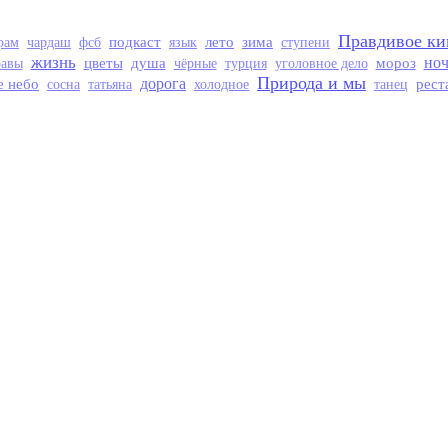
Правдивое ки
подкаст
лето
зима
рам
чардаш
фсб
язык
ступени
жизнь
цветы
душа
мороз
но
равы
чёрные
турция
уголовное дело
Природа и мы
е небо
дорога
рест
сосна
татьяна
холодное
танец