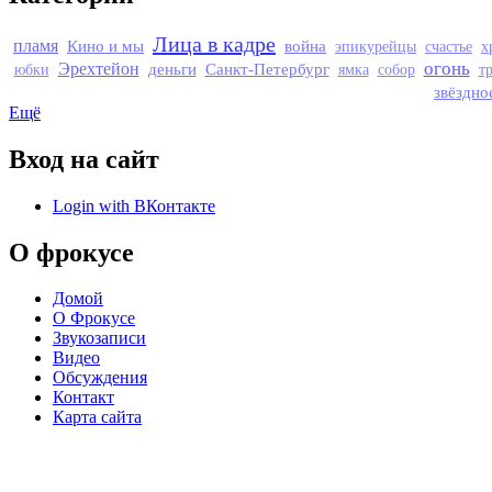
Лица в кадре
пламя
Кино и мы
война
эпикурейцы
счастье
х
огонь
Эрехтейон
деньги
Санкт-Петербург
юбки
ямка
собор
т
звёздно
Ещё
Вход на сайт
Login with ВКонтакте
О фрокусе
Домой
О Фрокусе
Звукозаписи
Видео
Обсуждения
Контакт
Карта сайта