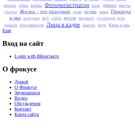
Фоторегистратор
война
дорога
цветы
чёрные
юбки
язык
Жизнь - это праздник
Природа
огонь
зима
счастье
храм
и мы
мусор
подкаст
холодное
фсб
собор
уголовное дело
Лица в кадре
деньги
реставратор
власть
лето
Кино и мы
Ещё
Вход на сайт
Login with ВКонтакте
О фрокусе
Домой
О Фрокусе
Звукозаписи
Видео
Обсуждения
Контакт
Карта сайта