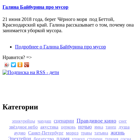
Галина Байбурина про мусор
21 июня 2018 года, берег Чёрного моря под Беттой,
Краснодарский край. Галина рассказывает о том, почему она
занимается уборкой мусора.
Подробнее
о Галина Байбурина про мусор
Нравится? =>
Категории
Правдивое кино
сценарии
эпикурейцы
чардаш
снег
звёздное небо
акустика
ночью
душа
церковь
ямка
танец
жизнь
аудио
Санкт-Петербург
мороз
травы
татьяна
Эрехтейон
богатство
пламя
утонул
ступени
турция
сосна