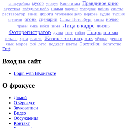
Правдивое кино
мусор
Кино и мы
эпикурейцы
утонул
акустика
звёздное небо
пламя
война
чардаш
холодное
счастье
реставратор
дорога
аудио
танец
уголовное дело
церковь
турция
огонь
сценарии
Санкт-Петербург
ночью
ступени
сосна
Лица в кадре
жизнь
зима
травы
ямка
юбки
Фоторегистратор
Природа и мы
душа
снег
собор
Жизнь - это праздник
власть
деньги
татьяна
храм
чёрные
мороз
лето
подкаст
цветы
Эрехтейон
богатство
язык
фсб
Ещё
Вход на сайт
Login with ВКонтакте
О фрокусе
Домой
О Фрокусе
Звукозаписи
Видео
Обсуждения
Контакт