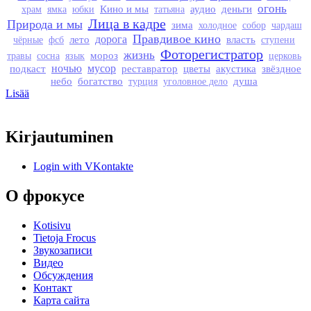
огонь
Кино и мы
аудио
деньги
храм
ямка
юбки
татьяна
Лица в кадре
Природа и мы
зима
холодное
собор
чардаш
Правдивое кино
лето
дорога
власть
чёрные
фсб
ступени
Фоторегистратор
жизнь
мороз
травы
сосна
язык
церковь
подкаст
ночью
мусор
реставратор
цветы
акустика
звёздное
небо
богатство
душа
турция
уголовное дело
Lisää
Kirjautuminen
Login with VKontakte
О фрокусе
Kotisivu
Tietoja Frocus
Звукозаписи
Видео
Обсуждения
Контакт
Карта сайта