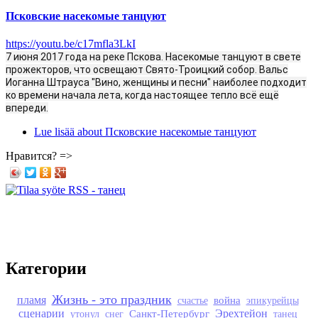
Псковские насекомые танцуют
https://youtu.be/c17mfla3LkI
7 июня 2017 года на реке Пскова. Насекомые танцуют в свете
прожекторов, что освещают Свято-Троицкий собор. Вальс
Иоганна Штрауса "Вино, женщины и песни" наиболее подходит
ко времени начала лета, когда настоящее тепло всё ещё
впереди.
Lue lisää
about Псковские насекомые танцуют
Нравится? =>
Категории
Жизнь - это праздник
пламя
война
счастье
эпикурейцы
сценарии
Санкт-Петербург
Эрехтейон
утонул
снег
танец