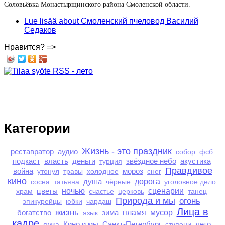
Соловьёвка Монастырщинского района Смоленской области.
Lue lisää
about Смоленский пчеловод Василий
Седаков
Нравится? =>
Категории
Жизнь - это праздник
реставратор
аудио
собор
фсб
подкаст
власть
деньги
звёздное небо
акустика
турция
Правдивое
война
мороз
утонул
травы
холодное
снег
кино
душа
дорога
сосна
татьяна
чёрные
уголовное дело
цветы
ночью
сценарии
храм
счастье
церковь
танец
Природа и мы
огонь
эпикурейцы
юбки
чардаш
Лица в
жизнь
богатство
зима
пламя
мусор
язык
кадре
Кино и мы
Санкт-Петербург
лето
ямка
ступени